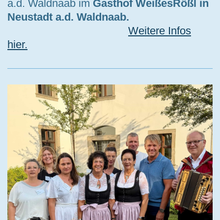
a.d. Waldnaab im
Gasthof WeißesRößl in
Neustadt a.d. Waldnaab.
Weitere Infos
hier.